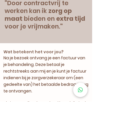
"
Door contractvrij te
werken kan ik
zorg op
maat
bieden en
extra tijd
voor je vrijmaken.
"
Wat betekent het voor jou?
Na je bezoek ontvang je een factuur van
je behandeling. Deze betaal je
rechtstreeks aan mij en je kunt je factuur
indienen bij je zorgverzekeraar om (een
gedeelte van) het betaalde bedrag terug
te ontvangen.
Als je aanvullend verzekerd bent krijg je de
behandeling geheel of gedeeltelijk
vergoed. Dit hangt af van je polis. Er zijn
verschillende soorten polissen; budget,