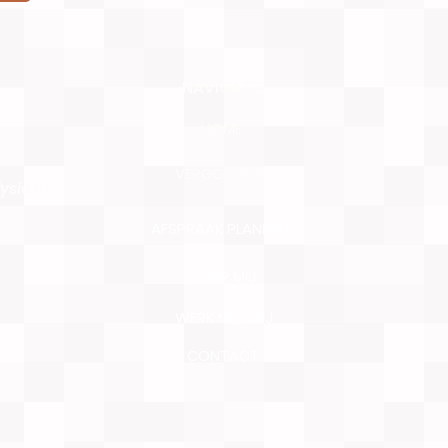
NAVIGATIE
HOME
VERGOEDING
sio.nl
AFSPRAAK PLANNEN
OVER MIJ
WERK MET MIJ
CONTACT