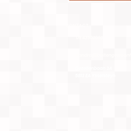
CONTACT
06 43502060
sandra@buitengewoonfy
Gezellenbaan 3A
5813 EA Ysselsteyn