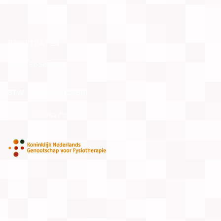
REGISTRATIES
KVK
85568023
BTW NL004125725B51
BIG 19908627504