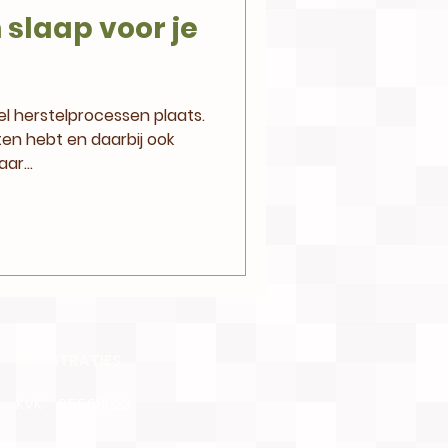
 slaap voor je
el herstelprocessen plaats.
chten hebt en daarbij ook
ar...
REGISTRATIES
KVK
85568023