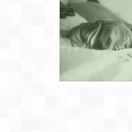
CONTACT
06 43502060