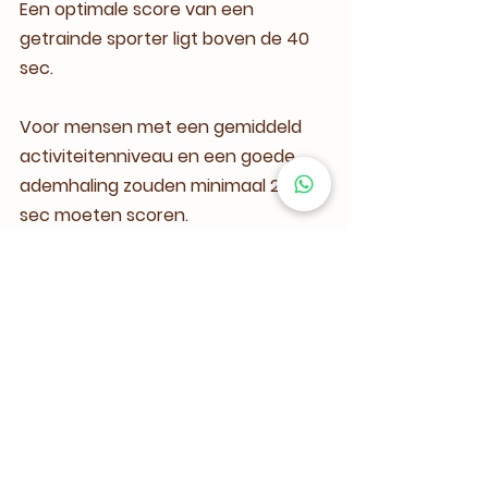
Een optimale score van een 
getrainde sporter ligt boven de 40 
sec.
Voor mensen met een gemiddeld 
activiteitenniveau en een goede 
ademhaling zouden minimaal 25 
sec moeten scoren.
Een lagere score gaat vaak gepaard 
met symptomen als een verstopte 
neus, hoesten, piepende 
ademhaling, verstoorde slaap, 
snurken, vermoeidheid en 
overmatige kortademigheid tijdens 
lichamelijke inspanning.